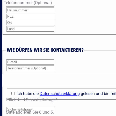
Pflichtfeld
Pflichtfeld
Pflichtfeld
Pflichtfeld
Pflichtfeld
Pflichtfeld
Pflichtfeld
Pflichtfeld
Telefonnummer (Optional)
Vorname
Nachname
Strasse
Hausnummer
PLZ
Ort
Land
E-Mail
*
*
*
*
*
*
*
*
WIE DÜRFEN WIR SIE KONTAKTIEREN?
Ich habe die
Datenschutzerklärung
gelesen und bin mit
Pflichtfeld
Sicherheitsfrage
*
Bitte addieren Sie 8 und 5.