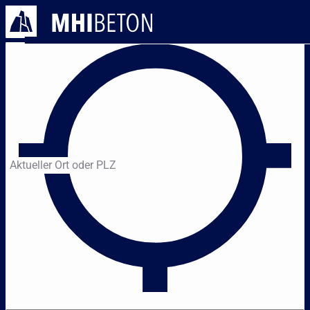
UNTERNEH
LEISTUNGE
Aktueller Ort oder PLZ
KARRIERE
KONTAKT AUFNEHM
Navigation übe