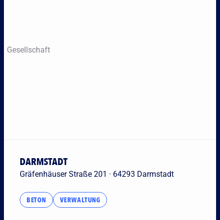
Umkreis
Geschäftsfelder
Gesellschaft
DARMSTADT
Gräfenhäuser Straße 201 · 64293 Darmstadt
BETON
VERWALTUNG