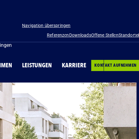
Navigation überspringen
Referenzen
Downloads
Offene Stellen
Standorte
ringen
UNTERNEHMEN
HMEN
LEISTUNGEN
KARRIERE
KONTAKT AUFNEHMEN
LEISTUNGEN
KARRIERE
KONTAKT AUFNEHMEN
Navigation überspr