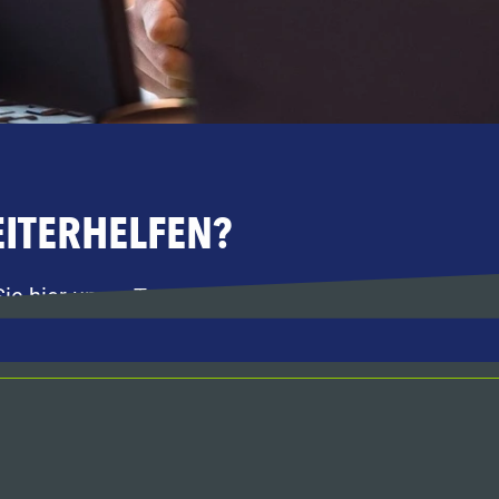
ITERHELFEN?
 hier unser Team für Projekte, Produkte und Proz