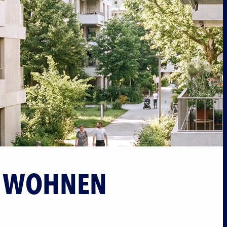
Referenzen
Downloads
Offene Stellen
Standorte
Kontakt
S WOHNEN