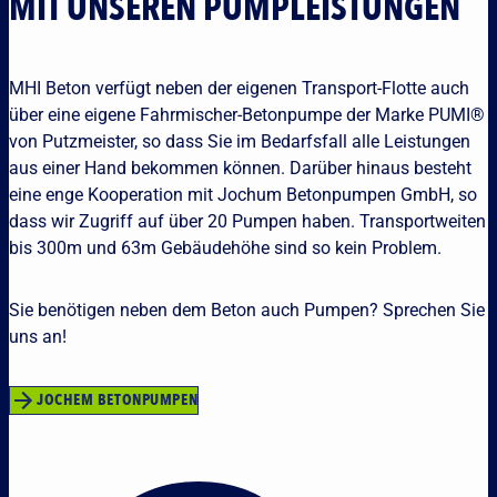
MIT UNSEREN PUMPLEISTUNGEN
Referenz
Downloa
Offene St
MHI Beton verfügt neben der eigenen Transport-Flotte auch
Standort
über eine eigene Fahrmischer-Betonpumpe der Marke PUMI®
Kontakt
von Putzmeister, so dass Sie im Bedarfsfall alle Leistungen
aus einer Hand bekommen können. Darüber hinaus besteht
eine enge Kooperation mit Jochum Betonpumpen GmbH, so
dass wir Zugriff auf über 20 Pumpen haben. Transportweiten
bis 300m und 63m Gebäudehöhe sind so kein Problem.
Sie benötigen neben dem Beton auch Pumpen? Sprechen Sie
uns an!
JOCHEM BETONPUMPEN