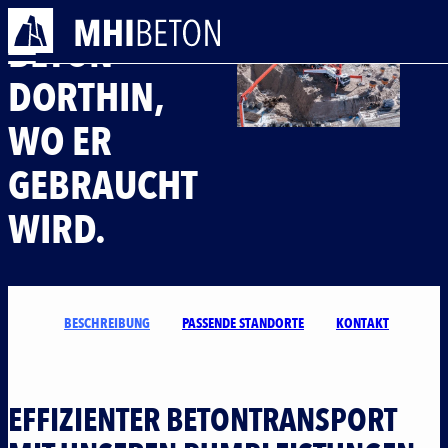
PUMPLEISTUNGEN
BETON
DORTHIN,
WO ER
GEBRAUCHT
UNTERNE
WIRD.
LEISTUNGE
KARRIERE
BESCHREIBUNG
PASSENDE STANDORTE
KONTAKT
KONTAKT AUFNEH
EFFIZIENTER BETONTRANSPORT
Navigation üb