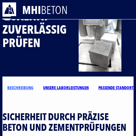
BETON- UND ZEMENTPRÜFUNG
QUALITÄT
ZUVERLÄSSIG
PRÜFEN
UNTERN
LEISTUNG
KARRIER
BESCHREIBUNG
UNSERE LABORLEISTUNGEN
PASSENDE STANDORTE
SICHERHEIT DURCH PRÄZISE
KONTAKT AUFN
BETON UND ZEMENTPRÜFUNGEN
Navigation 