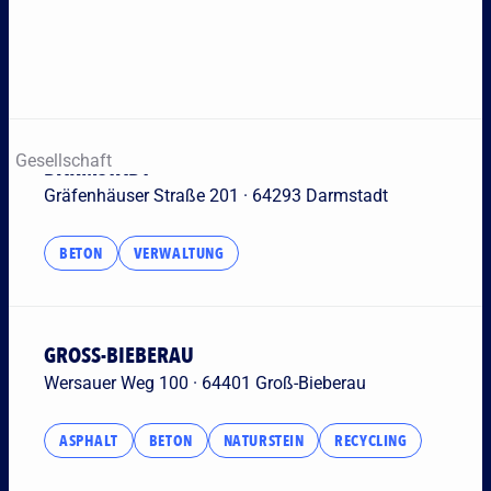
Geschäftsfelder
Gesellschaft
DARMSTADT
Gräfenhäuser Straße 201 · 64293 Darmstadt
BETON
VERWALTUNG
GROSS-BIEBERAU
Wersauer Weg 100 · 64401 Groß-Bieberau
ASPHALT
BETON
NATURSTEIN
RECYCLING